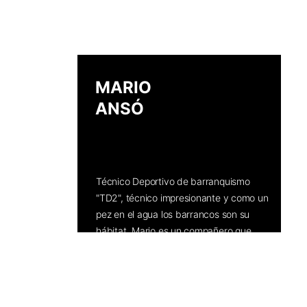
MARIO 
ANSÓ
Registro ROPEC 
Nº054894
Técnico Deportivo de barranquismo 
"TD2", técnico impresionante y como un 
pez en el agua los barrancos son su 
hábitat. Mario es un compañero que 
marca constantemente sus objetivos 
deportivos, de aficionado a profesional, 
Mario ha superado con éxito 
innumerables barrancos que ahora nos 