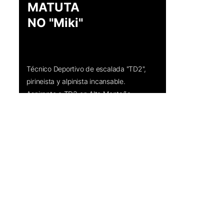
MATUTA
NO "Miki"
Registro ROPEC 
Nº051175
Técnico Deportivo de escalada "TD2", 
pirineista y alpinista incansable. 
Aspirante a TD3 en Alta Montaña, 
"Miki" es un compañero que marca 
constantemente sus objetivos 
deportivos. Años de experiencia en el 
deporte de competición le consolidan 
como un perfil referente en las 
paredes del territorio. 
¿Quién hay allí? Miki, seguro.